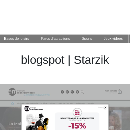
Bases de loisirs
Parcs d’attractions
Sports
Jeux vidéos
blogspot | Starzik